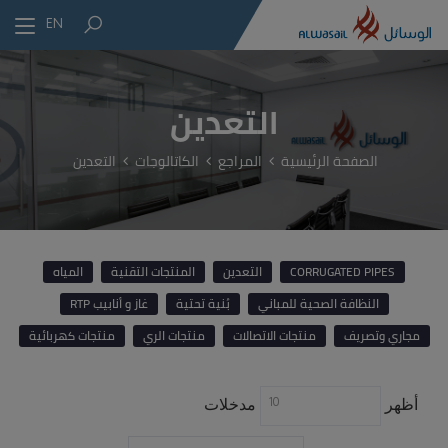
EN
التعدين
الصفحة الرئيسية
المراجع
الكاتالوجات
التعدين
CORRUGATED PIPES
التعدين
المنتجات التقنية
المياه
النظافة الصحية للمباني
بُنية تحتية
غاز و أنابيب RTP
مجاري وتصريف
منتجات الاتصالات
منتجات الري
منتجات كهربائية
10
أظهر
مدخلات