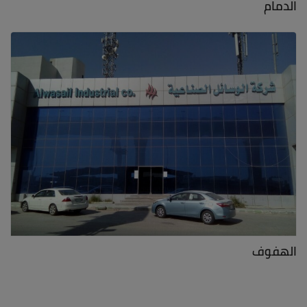
الدمام
الهفوف