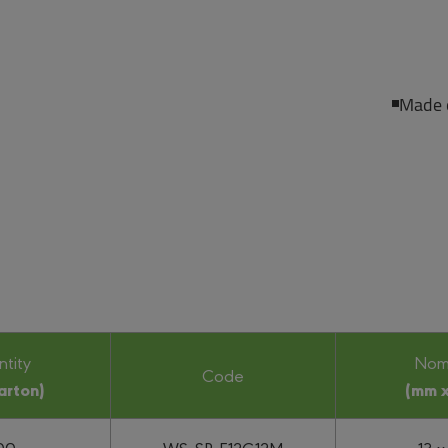
Made o
tity
Nom
Code
arton)
(mm x
00
WS-SP-E12G12M
13 x