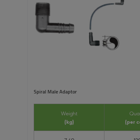
Spiral Male Adaptor
Weight
Quan
(kg)
(per c
7.40
12