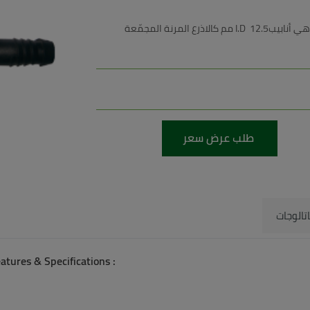
تستخدم مع الخراطيم المرنة ومع المنتجات الاخرى الاكثر كثافة وهي أنابيبI.D 12.5 مم كالاذرع المرنة المجمّعة
طلب عرض سعر
تالوجات
atures & Specifications :