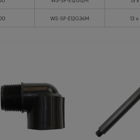
00
WS-SP-E12G34M
13 x