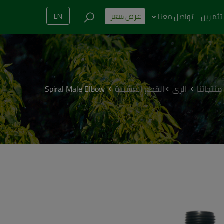
عرض سعر
تثمرين
تواصل معنا
EN
منتجاتنا
الري
القطع العشبية
Spiral Male Elbow