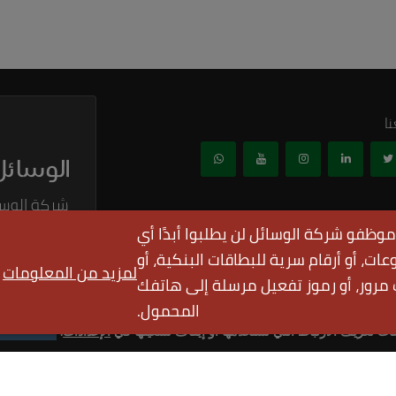
ex Elbows (M x
Polypropylene
F)
Reducing Rigid Riser
ا
شركة الوسا
موظفو شركة الوسائل لن يطلبوا أبدًا أي
نحن من أكبر وأ
ات، أو أرقام سرية للبطاقات البنكية، أو
والقطع، معدات ا
لمزيد من المعلومات
والزيت ولوازمه
مرور، أو رموز تفعيل مرسلة إلى هاتفك
المحمول.
ك تجربة افضل في موقعنا.
قبول
ت تعريف الارتباط التي نستخدمها أو إيقاف تشغيلها في
الإعدادات
.
وظة.