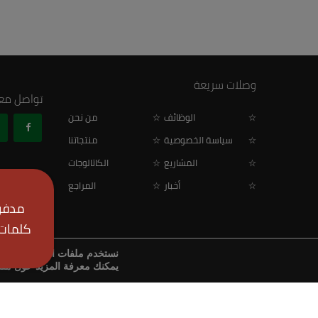
وصلات سريعة
تواصل معن
الوظائف
من نحن
سياسة الخصوصية
منتجاتنا
المشاريع
الكاتالوجات
أخبار
المراجع
مدفوع
كلمات 
نستخدم ملفات الأرتباط لنمنح
يمكنك معرفة المزيد حول ملفا
شركة الوسائل الصناعية
حقوق النشر © 2024
. كل الحقوق محف