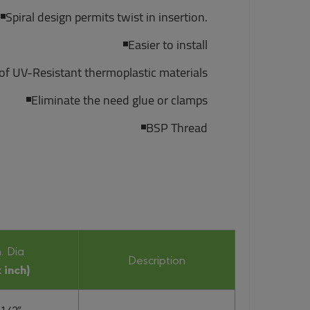
Spiral design permits twist in insertion.
Easier to install
f UV-Resistant thermoplastic materials
Eliminate the need glue or clamps
BSP Thread
. Dia
Description
 inch)
 1/2″