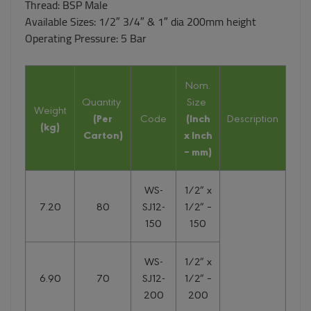
Thread: BSP Male
Available Sizes: 1/2″ 3/4″ & 1″ dia 200mm height
Operating Pressure: 5 Bar
Nom.
Quantity
Size
Weight
(Per
Code
(Inch
Description
(kg)
Carton)
x Inch
– mm)
WS-
1/2″ x
7.20
80
SJ12-
1/2″ –
150
150
WS-
1/2″ x
6.90
70
SJ12-
1/2″ –
200
200