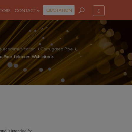
ع
QUOTATION
STORS
CONTACT
elecommunication
Corrugated Pipe
d Pipe Telecom With Inserts
and is intended for