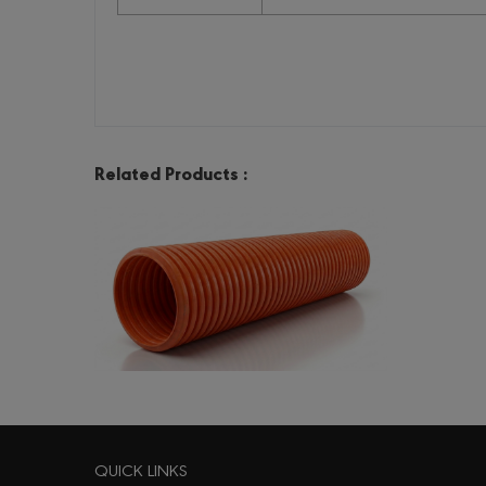
Related Products :
Corrugated Pipe Telecom
QUICK LINKS