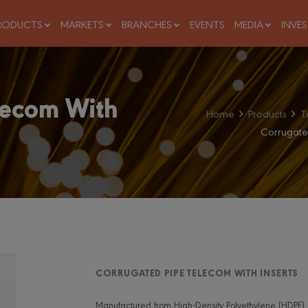
RODUCTS
MARKETS
BRANCHES
EVENTS
MEDIA
INVE
lecom With
Home
Products
T
Corrugate
CORRUGATED PIPE TELECOM WITH INSERTS
Manufactured from High-Density Polyethylene (HDPE) 