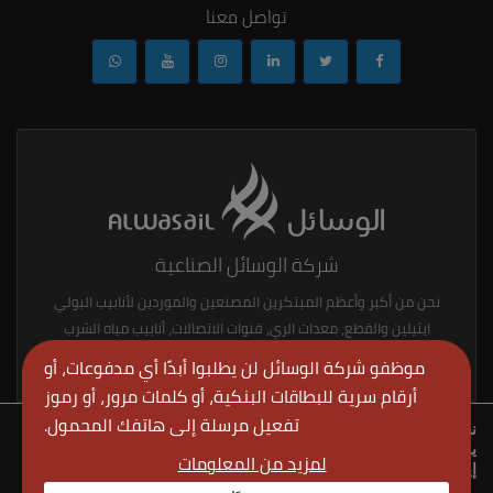
تواصل معنا
شركة الوسائل الصناعية
نحن من أكبر وأعظم المبتكرين المصنعين والموردين لأنابيب البولي
ايثيلين والقطع، معدات الري، قنوات الاتصالات، أنابيب مياه الشرب
ولوازمها، أنابيب الغاز والزيت ولوازمها، منتجات المطاط.
موظفو شركة الوسائل لن يطلبوا أبدًا أي مدفوعات، أو
أرقام سرية للبطاقات البنكية، أو كلمات مرور، أو رموز
تفعيل مرسلة إلى هاتفك المحمول.
نستخدم ملفات الأرتباط لنمنحك تجربة افضل في موقعنا.
يمكنك معرفة المزيد حول ملفات تعريف الارتباط التي نستخدمها أو
لمزيد من المعلومات
إيقاف تشغيلها في
الإعدادات
.
شركة الوسائل الصناعية
حقوق النشر © 2024
. كل الحقوق محفوظة.