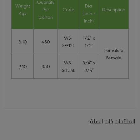
Quantity
Weight
Dia
Per
Code
Description
Kgs
(Inch x
Carton
Inch)
WS-
1/2″ x
8.10
450
SFF12L
1/2″
Female x
Female
WS-
3/4″ x
9.10
350
SFF34L
3/4″
المنتجات ذات الصلة :