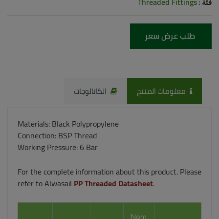
Threaded Fittings
فئة :
طلب عرض سعر
معلومات المنتج
الكاتالوجات
Materials: Black Polypropylene
Connection: BSP Thread
Working Pressure: 6 Bar
For the complete information about this product. Please
PP Threaded Datasheet
refer to Alwasail
.
Nom.