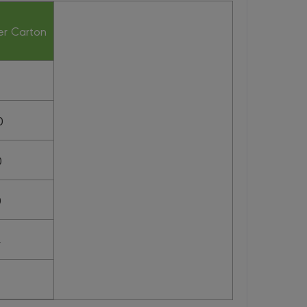
er Carton
0
0
0
4