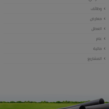
وظائف
معارض
العطل
عام
مالية
المشاريع