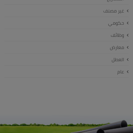
غير مصنف
حكومي
وظائف
معارض
العطل
عام