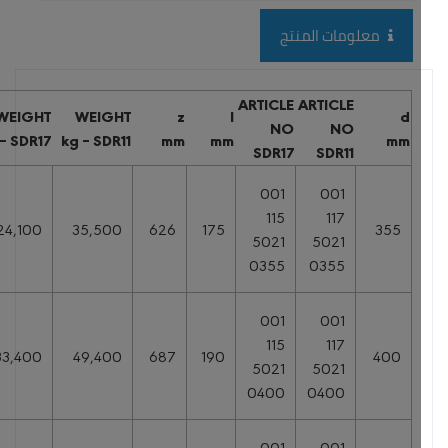
معلومات المنتج
ARTICLE
ARTICLE
WEIGHT
WEIGHT
z
l
d
NO
NO
kg – SDR17
kg – SDR11
mm
mm
mm
SDR17
SDR11
001
001
115
117
24,100
35,500
626
175
355
5021
5021
0355
0355
001
001
115
117
33,400
49,400
687
190
400
5021
5021
0400
0400
001
001